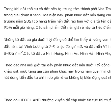
Trong khi đất thổ cư và đất nền tại trung tâm thành phố Nha Tra
trong giai đoạn Khánh Hòa hiện nay, phân khúc đất nền đang ch
trường năm 2021 có hàng trăm nền đất rao bán với giá từ lên đến
95% mỗi giỏ hàng. Các sản phẩm đất nền giá rẻ này là tiêu điểm
Những lô đất có giá dưới 1 tỷ đồng có thể tìm thấy ở vùng ven
đất nền, tại Vĩnh Lương là 7-9 triệu đồng/ m2, và đất nền Vĩnh
2
8-10tr/ m
.Các lô đất ở Ninh Hưng, Ninh An, Ninh Hải, Ninh Phụ
Theo các nhà môi giới tại đây phân khúc đất nền dưới 1 tỷ đồng 
khảo sát, mức tăng giá của phân khúc này trong năm qua nhìn chu
hút dòng tiền đầu tư chính do giá rẻ và không bị biến động quá n
Theo dõi HECO LAND thường xuyên để cập nhật tin tức thị trườ