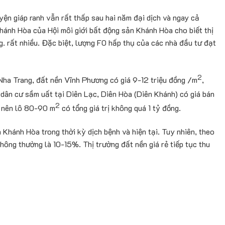
uyện giáp ranh vẫn rất thấp sau hai năm đại dịch và ngay cả
hánh Hòa của Hội môi giới bất động sản Khánh Hòa cho biết thị
g. rất nhiều. Đặc biệt, lượng F0 hấp thụ của các nhà đầu tư đạt
2
 Nha Trang, đất nền Vĩnh Phương có giá 9-12 triệu đồng /m
,
dân cư sầm uất tại Diên Lạc, Diên Hòa (Diên Khánh) có giá bán
2
nên lô 80-90 m
có tổng giá trị không quá 1 tỷ đồng.
n Khánh Hòa trong thời kỳ dịch bệnh và hiện tại. Tuy nhiên, theo
thông thường là 10-15%. Thị trường đất nền giá rẻ tiếp tục thu