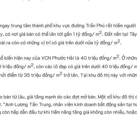
 ngay trung tâm thành phố khu vực đường Trần Phú rất hiếm người 
2
, có nơi giá bán có thể lên tới gần 1 tỷ đồng/ m
. Đất nền tại Tâ
2
oài ra còn có những vị trí có giá trên dưới nửa tỷ đồng/ m
.
2
phổ biến hiện nay của VCN Phước Hải là 40 triệu đồng/ m
. Ở nhữn
2
0 triệu đồng/ m
, còn các lô đẹp có giá trên dưới 40 triệu đồng/ 
2
hởi điểm từ 35 triệu đồng/ m
trở lên. Tại khu đô thị này với nhữn
o bán từ lâu, giá tăng mạnh do các đợt mở bán. Một số khu đô thị 
. ”Anh Lương Tấn Trung, nhân viên kinh doanh bất động sản tại h
g còn hấp dẫn đầu tư khi tiềm năng tăng giá không còn nhiều, hoặ