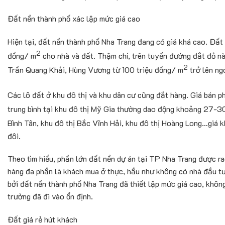
Đất nền thành phố xác lập mức giá cao
Hiện tại, đất nền thành phố Nha Trang đang có giá khá cao. Đất
2
đồng/ m
cho nhà và đất. Thậm chí, trên tuyến đường đắt đỏ này
2
Trần Quang Khải, Hùng Vương từ 100 triệu đồng/ m
trở lên ng
Các lô đất ở khu đô thị và khu dân cư cũng đắt hàng. Giá bán 
trung bình tại khu đô thị Mỹ Gia thường dao động khoảng 27-3
Bình Tân, khu đô thị Bắc Vĩnh Hải, khu đô thị Hoàng Long…giá k
đôi.
Theo tìm hiểu, phần lớn đất nền dự án tại TP Nha Trang được ra
hàng đa phần là khách mua ở thực, hầu như không có nhà đầu tư
bởi đất nền thành phố Nha Trang đã thiết lập mức giá cao, khôn
trường đã đi vào ổn định.
Đất giá rẻ hút khách