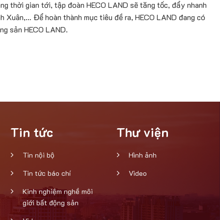
rong thời gian tới, tập đoàn HECO LAND sẽ tăng tốc, đẩy nhanh
inh Xuân,… Để hoàn thành mục tiêu đề ra, HECO LAND đang có
 động sản HECO LAND.
Tin tức
Thư viện
Tin nội bộ
Hình ảnh
Tin tức báo chí
Video
Kinh nghiệm nghề môi
giới bất động sản