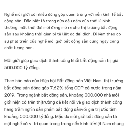
Ngh
ề
môi gi
ớ
i
có nhi
ề
u đóng góp quan tr
ọ
ng v
ớ
i n
ề
n kinh t
ế
b
ấ
t
đ
ộ
ng s
ả
n
. Đ
ặ
c bi
ệ
t là trong n
ử
a đ
ầ
u năm c
ủ
a th
ờ
i kì bình
thư
ờ
ng, m
ộ
t th
ờ
i đ
ạ
i m
ớ
i đang m
ở
ra cho th
ị
trư
ờ
ng b
ấ
t đ
ộ
ng
s
ả
n sau kho
ả
ng th
ờ
i gian b
ị
tê li
ệ
t do đ
ạ
i d
ị
ch. Đi kèm theo đó
s
ự
phát tri
ể
n c
ủ
a ngh
ề
môi gi
ớ
i b
ấ
t đ
ộ
ng s
ả
n
cũng ngày càng
ch
ấ
t lư
ợ
ng hơn.
Môi g
i
ớ
i
giúp giao d
ị
ch thành công kh
ố
i
b
ấ
t đ
ộ
ng s
ả
n
tr
ị
giá
500.000 t
ỷ
đ
ồ
ng.
Theo báo cáo c
ủ
a Hi
ệ
p h
ộ
i B
ấ
t đ
ộ
ng s
ả
n Vi
ệ
t Nam, th
ị
trư
ờ
ng
b
ấ
t đ
ộ
ng s
ả
n đóng góp 7,62% t
ổ
ng GDP c
ả
nư
ớ
c trong năm
2019. Trong ngành b
ấ
t đ
ộ
ng s
ả
n, kho
ả
ng 300.000 nhà
môi
gi
ớ
i
hi
ệ
n c
ó trên th
ị
trư
ờ
ng đã k
ế
t n
ố
i và giao d
ị
ch thành công
hàng trăm nghìn s
ả
n ph
ẩ
m
b
ấ
t đ
ộ
ng s
ả
n
v
ớ
i giá tr
ị
ư
ớ
c tính
kho
ả
ng 500.000 t
ỷ
đ
ồ
ng. M
ặ
c dù môi gi
ớ
i b
ấ
t đ
ộ
ng s
ả
n là
m
ộ
t ngh
ề
có v
ị
trí quan tr
ọ
ng trong n
ề
n kinh t
ế
Vi
ệ
t Nam nhưng