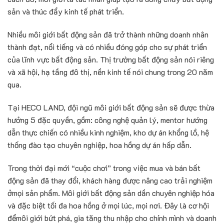
s
ả
n
và thúc đ
ẩ
y kinh t
ế
phát tri
ể
n.
Nhi
ề
u
môi gi
ớ
i b
ấ
t đ
ộ
ng s
ả
n
đã tr
ở
thành nh
ữ
ng doanh nhân
thành đ
ạ
t, n
ổ
i ti
ế
ng và c
ó nhi
ề
u đóng góp cho s
ự
phát tri
ể
n
c
ủ
a lĩnh v
ự
c b
ấ
t đ
ộ
ng s
ả
n. Th
ị
trư
ờ
ng b
ấ
t đ
ộ
ng s
ả
n nói riêng
và xã h
ộ
i, h
ạ
t
ầ
ng đô th
ị
, n
ề
n kinh t
ế
nói chung trong 20 năm
qua.
T
ạ
i HECO LAND, đ
ộ
i ngũ
môi gi
ớ
i b
ấ
t đ
ộ
ng s
ả
n
s
ẽ
đư
ợ
c th
ừ
a
hư
ở
ng 5 đ
ặ
c quy
ề
n, g
ồ
m: công ngh
ệ
qu
ả
n lý, mentor hư
ớ
ng
d
ẫ
n th
ự
c chi
ế
n có nhi
ề
u kinh nghi
ệ
m, kho d
ự
án kh
ổ
ng l
ồ
, h
ệ
th
ố
ng đào t
ạ
o chuyên nghi
ệ
p, hoa h
ồ
ng d
ự
án h
ấ
p d
ẫ
n.
Trong th
ờ
i đ
ạ
i m
ớ
i “cu
ộ
c chơi” trong vi
ệ
c mua và bán b
ấ
t
đ
ộ
ng s
ả
n đã thay đ
ổ
i, khách hàng đư
ợ
c nâng cao tr
ả
i nghi
ệ
m
ở
m
ọ
i s
ả
n ph
ẩ
m.
Môi gi
ớ
i b
ấ
t đ
ộ
ng s
ả
n
d
ầ
n chuyên nghi
ệ
p hóa
và đ
ặ
c bi
ệ
t t
ố
i đa hoa h
ồ
ng
ở
m
ọ
i lúc, m
ọ
i nơi. Đây là cơ h
ộ
i
đ
ể
môi gi
ớ
i b
ứ
t phá, gia tăng thu nh
ậ
p cho chính mình và doanh