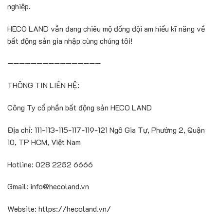
nghi
ệ
p.
HECO LAND v
ẫ
n đang chiêu m
ộ
đ
ồ
ng đ
ộ
i am hi
ể
u kĩ năng v
ề
b
ấ
t đ
ộ
ng s
ả
n gia nh
ậ
p cùng chúng tôi!
————————————————
THÔNG TIN LIÊN H
Ệ
:
Công Ty c
ổ
ph
ầ
n b
ấ
t đ
ộ
ng s
ả
n HECO LAND
Đ
ị
a ch
ỉ
: 111-113-115-117-119-121 Ngô Gia T
ự
, Phư
ờ
ng 2, Qu
ậ
n
10, TP HCM, Vi
ệ
t Nam
Hotline: 028 2252 6666
Gmail: info@heco
land.vn
Website: https://hecoland.vn/