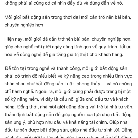
không ph
ả
i ai cũng có cái
nhìn đ
ầ
y đ
ủ
và đúng đ
ắ
n v
ề
nó.
Môi giới bất động sản
trong th
ờ
i đ
ạ
i m
ớ
i c
ầ
n tr
ở
nên bài b
ả
n,
chuyên nghi
ệ
p hơn
Hi
ệ
n nay, môi gi
ớ
i đã d
ầ
n tr
ở
nên bài b
ả
n, chuyên nghi
ệ
p hơn,
giúp cho ngh
ề
môi gi
ớ
i ngày càng tinh g
ọ
n v
ề
quy trình, t
ố
i ưu
hóa v
ề
công ngh
ệ
đ
ể
gia tăng giá tr
ị
th
ậ
t cho khách hàng.
Đ
ể
t
ồ
n t
ạ
i trong ngh
ề
và thành công,
môi gi
ớ
i b
ấ
t đ
ộ
ng s
ả
n
ph
ả
i có trình đ
ộ
hi
ể
u bi
ế
t và k
ỹ
năng cao trong nhi
ề
u lĩnh v
ự
c
khác nhau như b
ấ
t đ
ộ
ng s
ả
n, lu
ậ
t, phong th
ủ
y,… và có ch
ứ
ng
ch
ỉ
hành ngh
ề
. Ngoài ra,
môi
giới
cũng ph
ả
i đư
ợ
c trang b
ị
m
ộ
t
s
ố
k
ỹ
năng m
ề
m, vì đây là c
ầ
u n
ố
i gi
ữ
a ch
ủ
đ
ầ
u tư và khách
hàng. Đ
ồ
ng th
ờ
i, nhà môi gi
ớ
i cũng đóng vai trò là nhà tư v
ấ
n,
th
ẩ
m đ
ị
nh b
ấ
t đ
ộ
ng s
ả
n đ
ể
giúp ngư
ờ
i mua l
ự
a ch
ọ
n b
ấ
t đ
ộ
ng
s
ả
n ưng ý, phù h
ợ
p nhu c
ầ
u và kh
ả
năng tài ch
ính. Giúp nhà
đ
ầ
u tư bán
đư
ợ
c b
ấ
t đ
ộ
ng s
ả
n, giúp nhà đ
ầ
u tư sinh l
ờ
i. B
ằ
ng
cách đó,
môi gi
ớ
i
là tác nhân giúp t
ạ
o ra dòng ch
ả
y
b
ấ
t đ
ộ
ng