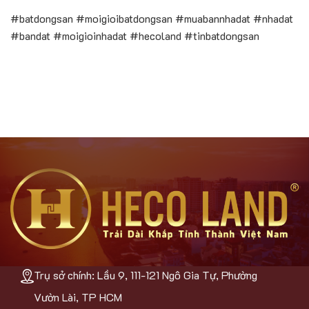
#batdongsan #moigioibatdongsan #muabannhadat #nhadat
#bandat #moigioinhadat #hecoland #tinbatdongsan
Trụ sở chính: Lầu 9, 111-121 Ngô Gia Tự, Phường
Vườn Lài, TP HCM