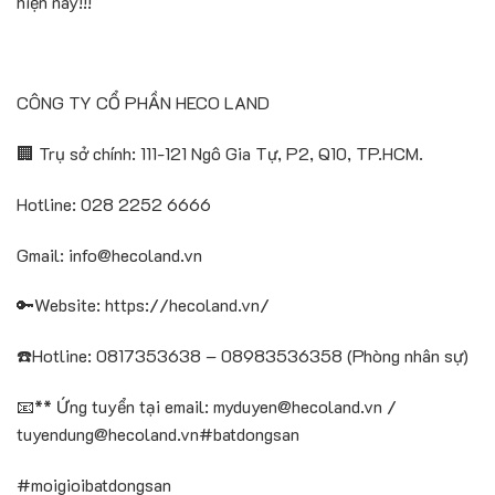
hiện nay!!!
CÔNG TY CỔ PHẦN HECO LAND
🏢 Trụ sở chính: 111-121 Ngô Gia Tự, P2, Q10, TP.HCM.
Hotline: 028 2252 6666
Gmail: info@hecoland.vn
🔑Website: https://hecoland.vn/
☎️Hotline: 0817353638 – 08983536358 (Phòng nhân sự)
📧** Ứng tuyển tại email: myduyen@hecoland.vn /
tuyendung@hecoland.vn#batdongsan
#moigioibatdongsan