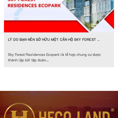
LÝ DO BẠN NÊN SỞ HỮU MỘT CĂN HỘ SKY FOREST …
Sky Forest Residences Ecopark là tổ hợp chung cư được
thành lập bởi tập đoàn...