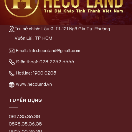
Trụ sở chính: Lầu 9, 111-121 Ngô Gia Tự, Phường
Vườn Lài, TP HCM
Email:
info.hecoland@gmail.com
Điện thoại: 028 2252 6666
Hotline:
1900 0205
www.hecoland.vn
TUYỂN DỤNG
0817.35.36.38
0898.35.36.38
0852.55.36.38