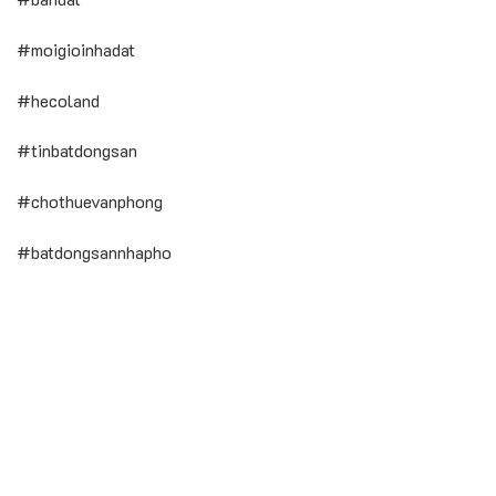
#moigioinhadat
#hecoland
#tinbatdongsan
#chothuevanphong
#batdongsannhapho