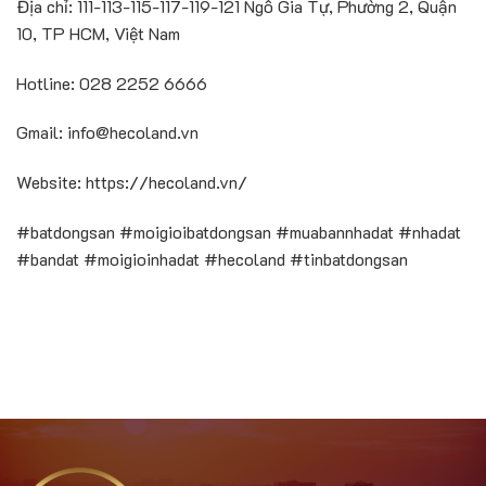
Địa chỉ: 111-113-115-117-119-121 Ngô Gia Tự, Phường 2, Quận
10, TP HCM, Việt Nam
Hotline: 028 2252 6666
Gmail: info@hecoland.vn
Website: https://hecoland.vn/
#batdongsan #moigioibatdongsan #muabannhadat #nhadat
#bandat #moigioinhadat #hecoland #tinbatdongsan