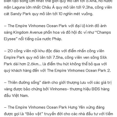
biển tạo sóng lớn nhất thế giới quy mô lên tới 5.4ha, hồ nước
mặn Laguna lớn nhất Châu Á quy mô lên tới 9.3ha, công viên
cát Sandy Park quy mô lên tới 10 nghìn mét vuông.
– The Empire Vinhomes Ocean Park với đại lộ kinh đô ánh
sáng Kingdom Avenue phồn hoa và đô hội đc ví như “Champs
Elysee” nổi tiếng của nước Pháp.
– 20 công viên nội khu độc đáo với điểm nhấn công viên
Empire Park quy mô lên tới 7.5ha, công viên ven sông Silk
Park dài hơn 2.6km… là điểm thu hút không thể bỏ qua với
quý khách hàng đến với The Empire Vinhomes Ocean Park 2.
– Thiên đường sống” dành cho giới thượng lưu với các giá trị
vàng được bảo chứng bởi Vinhomes- thương hiệu BĐS hàng
đầu Việt Nam.
– The Empire Vinhomes Ocean Park Hưng Yên xứng đáng
được gọi là “Bảo vật” truyền đời cho các nhà đầu tư với tiềm